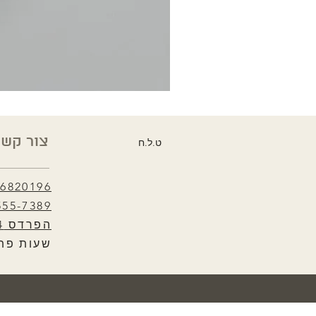
צור קשר
ט.ל.ח
-6820196
555-7389
הפרדס 4, אזור
שעות פתיחה :30