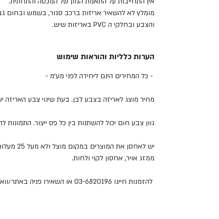
אין התחייבות על התאמת הגוון של המכסה והתחתית.
מומלץ לא להשאיר אריזות ברכב סגור, בשמש ובחום גבו
והצבע ובחלקי ה PVC באריזות שיש.
הערות כלליות והוראות שימוש
- כל המחירים הינם ליחידה לפני מע״מ -
מחיר מוצג לאריזה בצבע לבן. בעת שינוי צבע האריזה 
גוון צבע חום יכול להשתנות בין כל פס ייצור. התמונות 
יש לאחסן את
ממזג אויר, אחסון לקוי ולחות.
להזמנות חייגו 03-6820196 או השאירו פניה באתר/וואטסאפ.