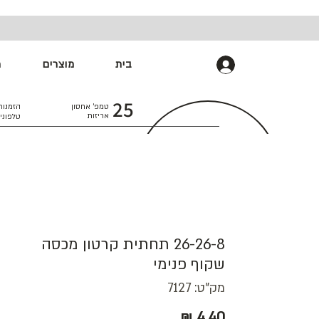
בית
מוצרים
מ
התחברות
25
טמפ׳ אחסון
הזמנות
אריזות
טלפוני
26-26-8 תחתית קרטון מכסה
שקוף פנימי
מק"ט: 7127
מחיר