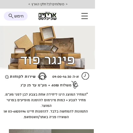
< משלוחים לכל חלקי הארץ >
חיפוש
פינגר פוד
א-ה 09:00-16:30
שירות לקוחות
משלוח 40₪ + מע״מ
עד 25 ק״ג
*המחיר המוצג הינו ליחידה אחת בצבע לבן לפני מע״מ.
מחיר לצבע + כמות מינימום להזמנה מופיעים בפרטי
המוצר.
התמונות להמחשה בלבד. להזמנות חייגו
03-6820196
או
השאירו פניה באתר/וואטסאפ.