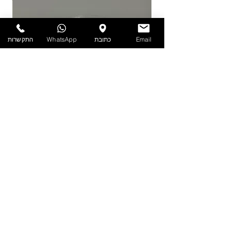
להזמנות חייגו 03-6820196 או השאירו פניה
באתר/וואטסאפ.
Email
כתובת
WhatsApp
התקשרות
PET - קערה עם מכסה 1.9 ליטר
מדיניות
הצהרת נגישות
תקנון אתר
הפרטיות
שאלות
נפוצות