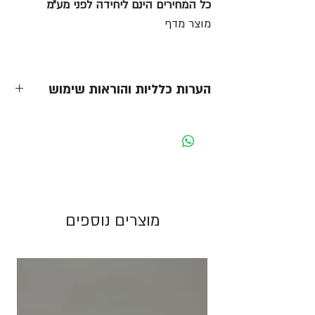
כל המחירים הינם ליחידה לפני מע״מ
מוצר מדף
הערות כלליות והוראות שימוש
- כל המחירים הינם ליחידה לפני מע״מ -
מחיר מוצג לאריזה בצבע לבן. בעת שינוי צבע
האריזה ישתנה המחיר בהתאם.
גוון צבע חום יכול להשתנות בין כל פס ייצור.
מוצרים נוספים
התמונות להמחשה בלבד!
יש לאחסן את המוצרים במקום מוצל ולא מעל
25 מעלות. אין אחריות על מוצרים הניזוקים
כתוצאה ממזג אויר, אחסון לקוי ולחות.