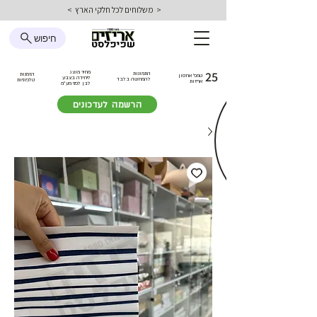
< משלוחים לכל חלקי הארץ >
חיפוש
25
מחיר מוצג
התמונות
הזמנות
טמפ׳ אחסון
ליחידה בצבע
להמחשה בלבד
טלפוניות
אריזות
לבן
לפני מע״מ
הרשמה לעדכונים