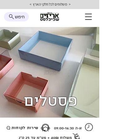
< משלוחים לכל חלקי הארץ >
חיפוש
פסטלים
שירות לקוחות
א-ה 09:00-16:30
משלוח 40₪ + מע״מ
עד 25 ק״ג