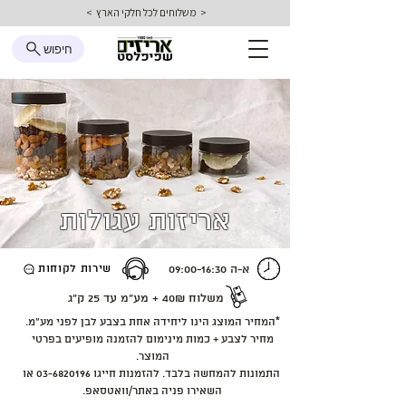
< משלוחים לכל חלקי הארץ >
חיפוש
אריזות עגולות
א-ה 09:00-16:30
שירות לקוחות
משלוח 40₪ + מע״מ
עד 25 ק״ג
*המחיר המוצג הינו ליחידה אחת בצבע לבן לפני מע״מ.
מחיר לצבע + כמות מינימום להזמנה מופיעים בפרטי
המוצר.
התמונות להמחשה בלבד. להזמנות חייגו
03-6820196
או
השאירו פניה באתר/וואטסאפ.