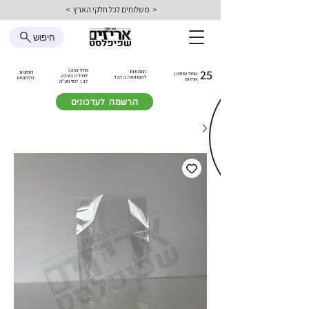
< משלוחים לכל חלקי הארץ >
חיפוש
25
מחיר מוצג
התמונות
הזמנות
טמפ׳ אחסון
ליחידה בצבע
להמחשה בלבד
טלפוניות
אריזות
לבן
לפני מע״מ
הרשמה לעדכונים