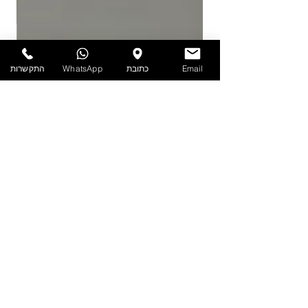
להזמנות חייגו 03-6820196 או השאירו פניה
באתר/וואטסאפ.
Email
כתובת
WhatsApp
התקשרות
PET - קערה עם מכסה 1.9 ליטר
מדיניות
הצהרת נגישות
תקנון אתר
הפרטיות
שאלות