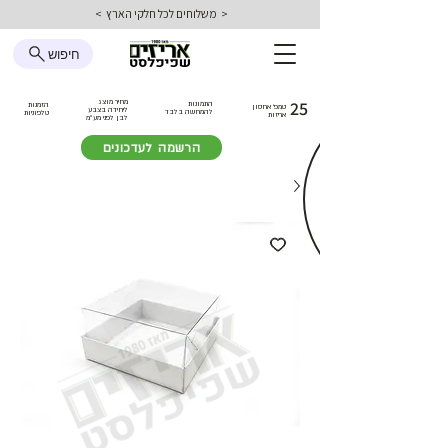
< משלוחים לכל חלקי הארץ >
חיפוש
25
מחיר מוצג
התמונות
הזמנות
טמפ׳ אחסון
ליחידה בצבע
להמחשה בלבד
טלפוניות
אריזות
לבן
לפני מע״מ
הרשמה לעדכונים