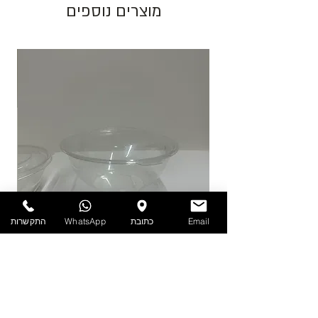
מוצרים נוספים
התמונות להמחשה בלבד!
יש לאחסן את המוצרים במקום מוצל ולא מעל
25 מעלות. אין אחריות על מוצרים הניזוקים
כתוצאה ממזג אויר, אחסון לקוי ולחות.
להזמנות חייגו 03-6820196 או השאירו פניה
באתר/וואטסאפ.
Email
כתובת
WhatsApp
התקשרות
PET - קערה עם מכסה 1.9 ליטר