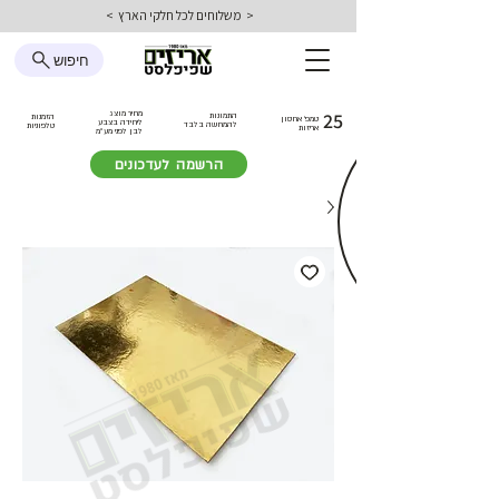
< משלוחים לכל חלקי הארץ >
חיפוש
25
מחיר מוצג
התמונות
הזמנות
טמפ׳ אחסון
ליחידה בצבע
להמחשה בלבד
טלפוניות
אריזות
לבן
לפני מע״מ
הרשמה לעדכונים