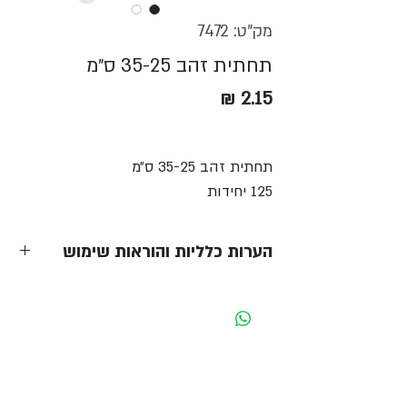
מק"ט: 7472
תחתית זהב 35-25 ס״מ
מחיר
תחתית זהב 35-25 ס״מ
125 יחידות
הערות כלליות והוראות שימוש
- כל המחירים הינם ליחידה לפני מע״מ -
מחיר מוצג לאריזה בצבע לבן. בעת שינוי צבע
האריזה ישתנה המחיר בהתאם.
גוון צבע חום יכול להשתנות בין כל פס ייצור.