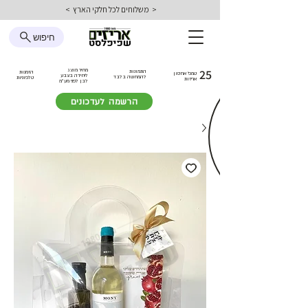
< משלוחים לכל חלקי הארץ >
חיפוש
25
מחיר מוצג
התמונות
הזמנות
טמפ׳ אחסון
ליחידה בצבע
להמחשה בלבד
טלפוניות
אריזות
לבן
לפני מע״מ
הרשמה לעדכונים