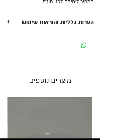
המחיר ליחידה לפני מע״מ
הערות כלליות והוראות שימוש
- כל המחירים הינם ליחידה לפני מע״מ -
מחיר מוצג לאריזה בצבע לבן. בעת שינוי צבע
האריזה ישתנה המחיר בהתאם.
גוון צבע חום יכול להשתנות בין כל פס ייצור.
מוצרים נוספים
התמונות להמחשה בלבד!
יש לאחסן את המוצרים במקום מוצל ולא מעל
25 מעלות. אין אחריות על מוצרים הניזוקים
כתוצאה ממזג אויר, אחסון לקוי ולחות.
להזמנות חייגו 03-6820196 או השאירו פניה
באתר/וואטסאפ.