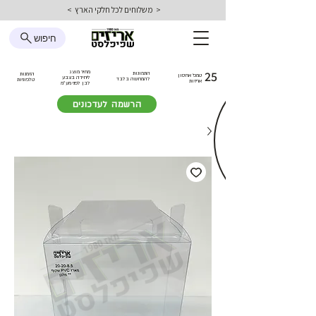
< משלוחים לכל חלקי הארץ >
חיפוש
25
מחיר מוצג
התמונות
הזמנות
טמפ׳ אחסון
ליחידה בצבע
להמחשה בלבד
טלפוניות
אריזות
לבן
לפני מע״מ
הרשמה לעדכונים