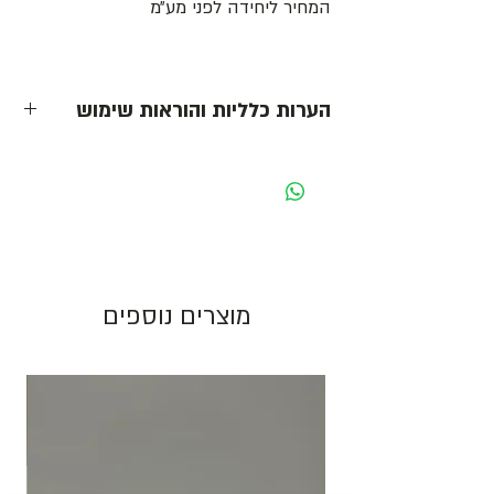
המחיר ליחידה לפני מע״מ
הערות כלליות והוראות שימוש
- כל המחירים הינם ליחידה לפני מע״מ -
מחיר מוצג לאריזה בצבע לבן. בעת שינוי צבע
האריזה ישתנה המחיר בהתאם.
גוון צבע חום יכול להשתנות בין כל פס ייצור.
מוצרים נוספים
התמונות להמחשה בלבד!
יש לאחסן את המוצרים במקום מוצל ולא מעל
25 מעלות. אין אחריות על מוצרים הניזוקים
כתוצאה ממזג אויר, אחסון לקוי ולחות.
להזמנות חייגו 03-6820196 או השאירו פניה