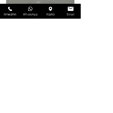
באתר/וואטסאפ.
Email
כתובת
WhatsApp
התקשרות
PET - קערה עם מכסה 1.9 ליטר
מדיניות
הצהרת נגישות
תקנון אתר
הפרטיות
שאלות
נפוצות
צור קשר
ט.ל.ח