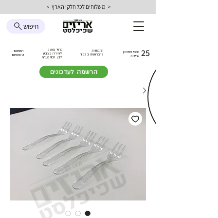
< משלוחים לכל חלקי הארץ >
חיפוש
25
מחיר מוצג
התמונות
הזמנות
טמפ׳ אחסון
ליחידה בצבע
להמחשה בלבד
טלפוניות
אריזות
לבן
לפני מע״מ
הרשמה לעדכונים