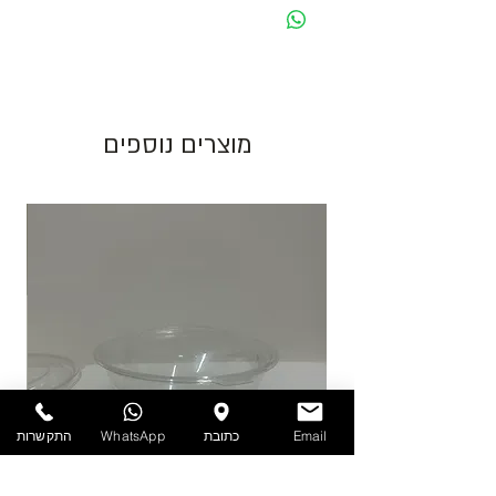
מחיר מוצג לאריזה בצבע לבן. בעת שינוי צבע
האריזה ישתנה המחיר בהתאם.
גוון צבע חום יכול להשתנות בין כל פס ייצור.
מוצרים נוספים
התמונות להמחשה בלבד!
יש לאחסן את המוצרים במקום מוצל ולא מעל
25 מעלות. אין אחריות על מוצרים הניזוקים
כתוצאה ממזג אויר, אחסון לקוי ולחות.
להזמנות חייגו 03-6820196 או השאירו פניה
באתר/וואטסאפ.
Email
כתובת
WhatsApp
התקשרות