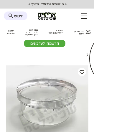
< משלוחים לכל חלקי הארץ >
חיפוש
25
מחיר מוצג
התמונות
הזמנות
טמפ׳ אחסון
ליחידה בצבע
להמחשה בלבד
טלפוניות
אריזות
לבן
לפני מע״מ
הרשמה לעדכונים