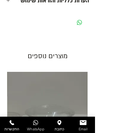
הערות כלליות והוראות שימוש
- כל המחירים הינם ליחידה לפני מע״מ -
מחיר מוצג לאריזה בצבע לבן. בעת שינוי צבע
האריזה ישתנה המחיר בהתאם.
גוון צבע חום יכול להשתנות בין כל פס ייצור.
מוצרים נוספים
התמונות להמחשה בלבד!
יש לאחסן את המוצרים במקום מוצל ולא מעל
25 מעלות. אין אחריות על מוצרים הניזוקים
כתוצאה ממזג אויר, אחסון לקוי ולחות.
להזמנות חייגו 03-6820196 או השאירו פניה
באתר/וואטסאפ.
Email
כתובת
WhatsApp
התקשרות