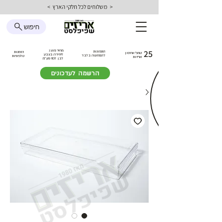
< משלוחים לכל חלקי הארץ >
חיפוש
25
מחיר מוצג
התמונות
הזמנות
טמפ׳ אחסון
ליחידה בצבע
להמחשה בלבד
טלפוניות
אריזות
לבן
לפני מע״מ
הרשמה לעדכונים