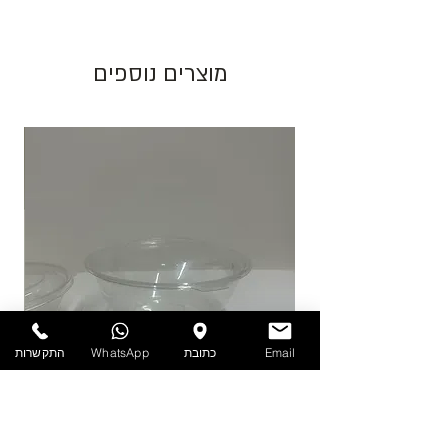
האריזה ישתנה המחיר בהתאם.
גוון צבע חום יכול להשתנות בין כל פס ייצור.
מוצרים נוספים
התמונות להמחשה בלבד!
יש לאחסן את המוצרים במקום מוצל ולא מעל
25 מעלות. אין אחריות על מוצרים הניזוקים
כתוצאה ממזג אויר, אחסון לקוי ולחות.
להזמנות חייגו 03-6820196 או השאירו פניה
באתר/וואטסאפ.
Email
כתובת
WhatsApp
התקשרות
PET - קערה עם מכסה 1.9 ליטר