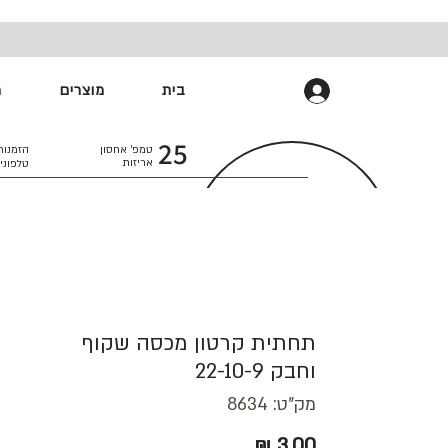
בית
מוצרים
מ
התחברות
25
טמפ׳ אחסון
הזמנות
אריזות
טלפוני
תחתית קרטון מכסה שקוף
וחבק 22-10-9
מק"ט: 8634
מחיר