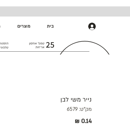
בית
מוצרים
מ
התחברות
25
טמפ׳ אחסון
הזמנות
אריזות
טלפוני
נייר משי לבן
מק"ט: 6579
מחיר