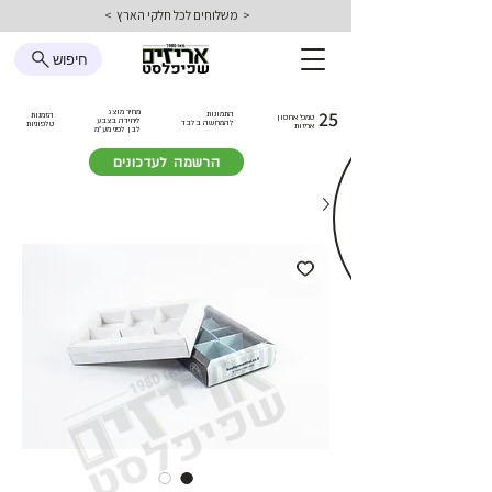
< משלוחים לכל חלקי הארץ >
חיפוש
25
מחיר מוצג
התמונות
הזמנות
טמפ׳ אחסון
ליחידה בצבע
להמחשה בלבד
טלפוניות
אריזות
לבן
לפני מע״מ
הרשמה לעדכונים