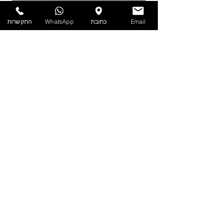
Email
כתובת
WhatsApp
התקשרות
PET - קערה עם מכסה 1.9 ליטר
מדיניות
הצהרת נגישות
תקנון אתר
הפרטיות
שאלות
נפוצות
צור קשר
ט.ל.ח