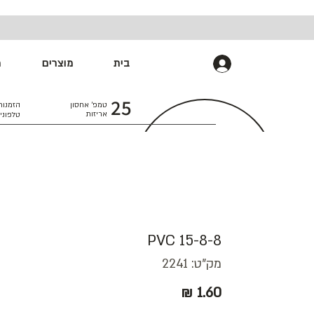
בית
מוצרים
מ
התחברות
25
טמפ׳ אחסון
הזמנות
אריזות
טלפוני
PVC 15-8-8
מק"ט: 2241
מחיר