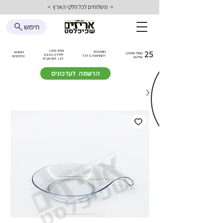
< משלוחים לכל חלקי הארץ >
חיפוש
25
מחיר מוצג
התמונות
הזמנות
טמפ׳ אחסון
ליחידה בצבע
להמחשה בלבד
טלפוניות
אריזות
לבן
לפני מע״מ
הרשמה לעדכונים