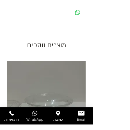
- כל המחירים הינם ליחידה לפני מע״מ -
מחיר מוצג לאריזה בצבע לבן. בעת שינוי צבע
האריזה ישתנה המחיר בהתאם.
גוון צבע חום יכול להשתנות בין כל פס ייצור.
מוצרים נוספים
התמונות להמחשה בלבד!
יש לאחסן את המוצרים במקום מוצל ולא מעל
25 מעלות. אין אחריות על מוצרים הניזוקים
כתוצאה ממזג אויר, אחסון לקוי ולחות.
להזמנות חייגו 03-6820196 או השאירו פניה
באתר/וואטסאפ.
Email
כתובת
WhatsApp
התקשרות