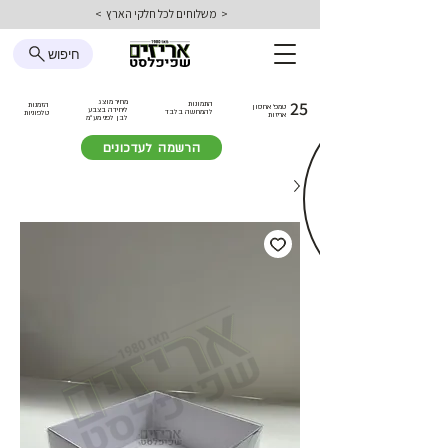
< משלוחים לכל חלקי הארץ >
חיפוש
25
מחיר מוצג
התמונות
הזמנות
טמפ׳ אחסון
ליחידה בצבע
להמחשה בלבד
טלפוניות
אריזות
לבן
לפני מע״מ
הרשמה לעדכונים