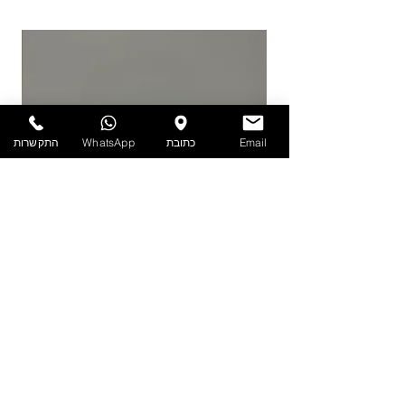
יש לאחסן את המוצרים במקום מוצל ולא מעל
25 מעלות. אין אחריות על מוצרים הניזוקים
כתוצאה ממזג אויר, אחסון לקוי ולחות.
להזמנות חייגו 03-6820196 או השאירו פניה
באתר/וואטסאפ.
Email
כתובת
WhatsApp
התקשרות
PET - קערה עם מכסה 1.9 ליטר