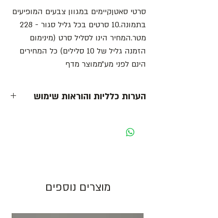
סרטי סאטןקיימים במגוון צבעים המופיעים 
בתמונה.10 סרטים בכל גליל סגור - 228 
מטר.המחיר הינו לסליל סרט (מינימום 
הזמנה גליל של 10 סלילים) כל המחירים 
הינם לפני מע״ממוצר מדף
הערות כלליות והוראות שימוש
- כל המחירים הינם ליחידה לפני מע״מ -
מחיר מוצג לאריזה בצבע לבן. בעת שינוי צבע
האריזה ישתנה המחיר בהתאם.
גוון צבע חום יכול להשתנות בין כל פס ייצור.
מוצרים נוספים
התמונות להמחשה בלבד!
יש לאחסן את המוצרים במקום מוצל ולא מעל