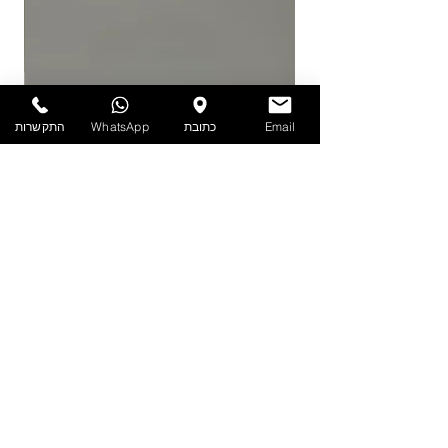
25 מעלות. אין אחריות על מוצרים הניזוקים
כתוצאה ממזג אויר, אחסון לקוי ולחות.
להזמנות חייגו 03-6820196 או השאירו פניה
באתר/וואטסאפ.
Email
כתובת
WhatsApp
התקשרות
PET - קערה עם מכסה 1.9 ליטר
מדיניות
הצהרת נגישות
תקנון אתר
הפרטיות