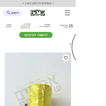
< משלוחים לכל חלקי הארץ >
חיפוש
25
מחיר מוצג
התמונות
הזמנות
טמפ׳ אחסון
ליחידה בצבע
להמחשה בלבד
טלפוניות
אריזות
לבן
לפני מע״מ
הרשמה לעדכונים