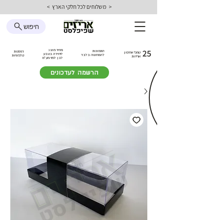
< משלוחים לכל חלקי הארץ >
חיפוש
25
מחיר מוצג
התמונות
הזמנות
טמפ׳ אחסון
ליחידה בצבע
להמחשה בלבד
טלפוניות
אריזות
לבן
לפני מע״מ
הרשמה לעדכונים