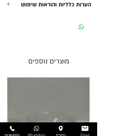
הערות כלליות והוראות שימוש
- כל המחירים הינם ליחידה לפני מע״מ -
מחיר מוצג לאריזה בצבע לבן. בעת שינוי צבע
האריזה ישתנה המחיר בהתאם.
גוון צבע חום יכול להשתנות בין כל פס ייצור.
מוצרים נוספים
התמונות להמחשה בלבד!
יש לאחסן את המוצרים במקום מוצל ולא מעל
25 מעלות. אין אחריות על מוצרים הניזוקים
כתוצאה ממזג אויר, אחסון לקוי ולחות.
להזמנות חייגו 03-6820196 או השאירו פניה
באתר/וואטסאפ.
Email
כתובת
WhatsApp
התקשרות