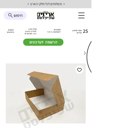
< משלוחים לכל חלקי הארץ >
חיפוש
25
מחיר מוצג
התמונות
הזמנות
טמפ׳ אחסון
ליחידה בצבע
להמחשה בלבד
טלפוניות
אריזות
לבן
לפני מע״מ
הרשמה לעדכונים