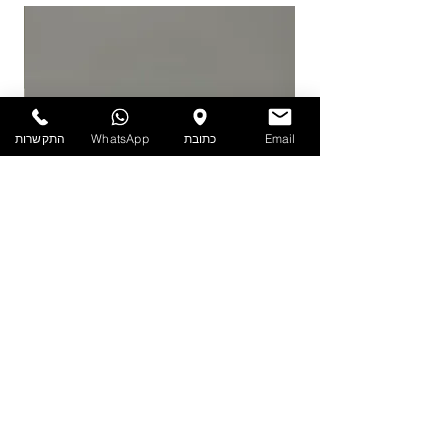
25 מעלות. אין אחריות על מוצרים הניזוקים
כתוצאה ממזג אויר, אחסון לקוי ולחות.
להזמנות חייגו 03-6820196 או השאירו פניה
באתר/וואטסאפ.
Email
כתובת
WhatsApp
התקשרות
PET - קערה עם מכסה 1.9 ליטר
מדיניות
הצהרת נגישות
תקנון אתר