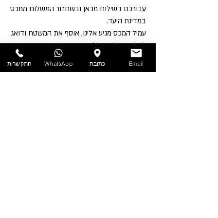
עבורכם בשילוח מכאן ובשחרור המשלוח ממכס
במדינת היעד.
עמיל המכס מגיע אלינו, אוסף את המשטח ודואג
לכל ההובלה עד לבית העסק במדינת היעד.
נשמח לעזור בכל שאלה, סמסו לנו >
050-555-
Email
כתובת
WhatsApp
התקשרות
7389
האם האריזות יכולות להיות בתנור?
לא.
פרט לתבניות האפייה ותבניות האלומיניום.
הקרטון אינו עמיד לתנור ועובר ציפוי שאינו מתאים
לחימום.
איך הכי טוב לאחסן את האריזות?
יש לאחסן את המוצרים במקום מוצל ולא מעל