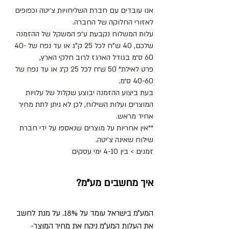
אנו עובדים עם חברת השליחויות צ׳יטה וכפופים
לאזורי החלוקה של החברה.
עלות המשלוח נקבעת ע״פ המשקל של ההזמנה
שלכם, 40 ש"ח לכל 25 ק"ג או עד נפח של 40-
60 ס״מ בגודל הארגז לרוב חלקי הארץ,
פרט לאילת* 50 ש״ח לכל 25 ק״ג או עד נפח של
40-60 ס״מ.
בעת ביצוע ההזמנה יבוצע שקלול של עלויות
המוצרים ועלות השילוח, לכן לא ניתן לתת מחיר
אחיד מראש.
**אין אחריות על מוצרים שנאספו על ידי חברת
שילוח שאינה צ׳יטה.
זמנים > בין 4-10 ימי עסקים
איך מחשבים מע״מ?
המע״מ בישראל עומד על 18%. על מנת לחשב
את העלות המע״מ ניקח את מחיר המוצר-