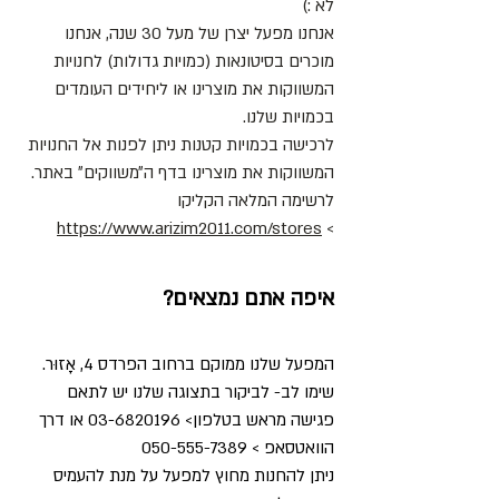
לא :)
אנחנו מפעל יצרן של מעל 30 שנה, אנחנו
מוכרים בסיטונאות (כמויות גדולות) לחנויות
המשווקות את מוצרינו או ליחידים העומדים
בכמויות שלנו.
לרכישה בכמויות קטנות ניתן לפנות אל החנויות
המשווקות את מוצרינו בדף ה״משווקים״ באתר.
לרשימה המלאה הקליקו
https://www.arizim2011.com/stores
>
איפה אתם נמצאים?
המפעל שלנו ממוקם ברחוב הפרדס 4, אָזוּר.
שימו לב- לביקור בתצוגה שלנו יש לתאם
פגישה מראש בטלפון>
03-6820196
או דרך
הוואטסאפ >
050-555-7389
ניתן להחנות מחוץ למפעל על מנת להעמיס