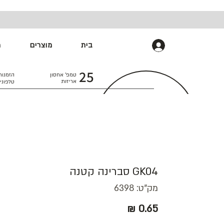
בית
מוצרים
מ
התחברות
25
טמפ׳ אחסון
הזמנות
אריזות
טלפוני
GK04 סברינה קטנה
מק"ט: 6398
מחיר