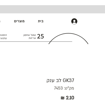
בית
מוצרים
מ
התחברות
25
טמפ׳ אחסון
הזמנות
אריזות
טלפוני
GK37 לב ענק
מק"ט: 7453
מחיר