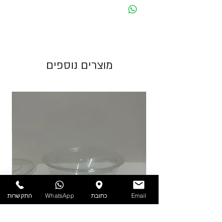
מחיר מוצג לאריזה בצבע לבן. בעת שינוי צבע
האריזה ישתנה המחיר בהתאם.
גוון צבע חום יכול להשתנות בין כל פס ייצור.
מוצרים נוספים
התמונות להמחשה בלבד!
יש לאחסן את המוצרים במקום מוצל ולא מעל
25 מעלות. אין אחריות על מוצרים הניזוקים
כתוצאה ממזג אויר, אחסון לקוי ולחות.
להזמנות חייגו 03-6820196 או השאירו פניה
באתר/וואטסאפ.
Email
כתובת
WhatsApp
התקשרות