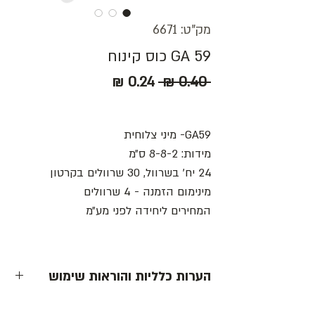
מק"ט: 6671
GA 59 כוס קינוח
מחיר
מחיר
 ‏0.40 ‏₪ 
רגיל
מבצע
GA59- מיני צלוחית
מידות: 8-8-2 ס״מ
24 יח׳ בשרוול, 30 שרוולים בקרטון
מינימום הזמנה - 4 שרוולים
המחירים ליחידה לפני מע״מ
הערות כלליות והוראות שימוש
- כל המחירים הינם ליחידה לפני מע״מ -