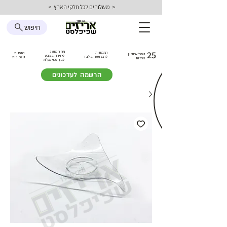
< משלוחים לכל חלקי הארץ >
חיפוש
25
מחיר מוצג
התמונות
הזמנות
טמפ׳ אחסון
ליחידה בצבע
להמחשה בלבד
טלפוניות
אריזות
לבן
לפני מע״מ
הרשמה לעדכונים