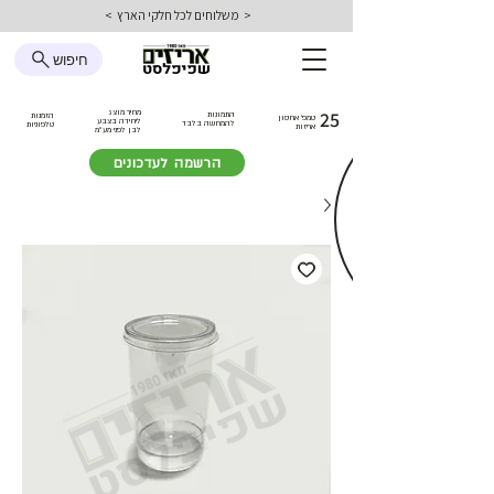
< משלוחים לכל חלקי הארץ >
חיפוש
25
מחיר מוצג
התמונות
הזמנות
טמפ׳ אחסון
ליחידה בצבע
להמחשה בלבד
טלפוניות
אריזות
לבן
לפני מע״מ
הרשמה לעדכונים