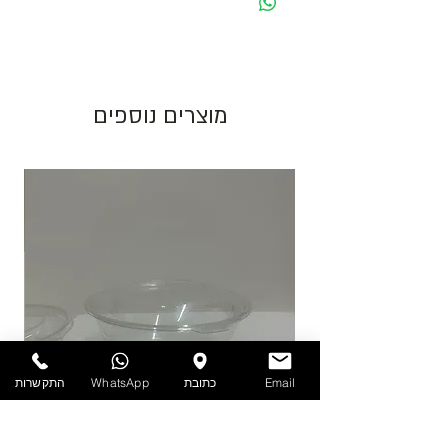
מחיר מוצג לאריזה בצבע לבן. בעת שינוי צבע
האריזה ישתנה המחיר בהתאם.
גוון צבע חום יכול להשתנות בין כל פס ייצור.
מוצרים נוספים
התמונות להמחשה בלבד!
יש לאחסן את המוצרים במקום מוצל ולא מעל
25 מעלות. אין אחריות על מוצרים הניזוקים
כתוצאה ממזג אויר, אחסון לקוי ולחות.
להזמנות חייגו 03-6820196 או השאירו פניה
באתר/וואטסאפ.
Email
כתובת
WhatsApp
התקשרות