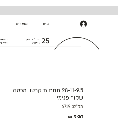
בית
מוצרים
מ
התחברות
25
טמפ׳ אחסון
הזמנות
אריזות
טלפוני
28-11-9.5 תחתית קרטון מכסה
שקוף פנימי
מק"ט: 6719
מחיר