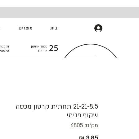
בית
מוצרים
מ
התחברות
25
טמפ׳ אחסון
הזמנות
אריזות
טלפוני
21-21-8.5 תחתית קרטון מכסה
שקוף פנימי
מק"ט: 6805
מחיר