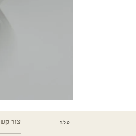
צור קשר
ט.ל.ח