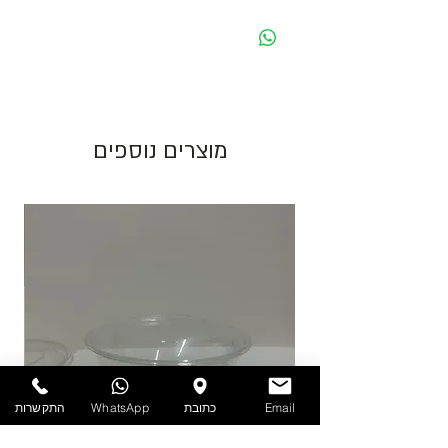
- כל המחירים הינם ליחידה לפני מע״מ -
מחיר מוצג לאריזה בצבע לבן. בעת שינוי צבע
האריזה ישתנה המחיר בהתאם.
גוון צבע חום יכול להשתנות בין כל פס ייצור.
מוצרים נוספים
התמונות להמחשה בלבד!
יש לאחסן את המוצרים במקום מוצל ולא מעל
25 מעלות. אין אחריות על מוצרים הניזוקים
כתוצאה ממזג אויר, אחסון לקוי ולחות.
להזמנות חייגו 03-6820196 או השאירו פניה
באתר/וואטסאפ.
Email
כתובת
WhatsApp
התקשרות