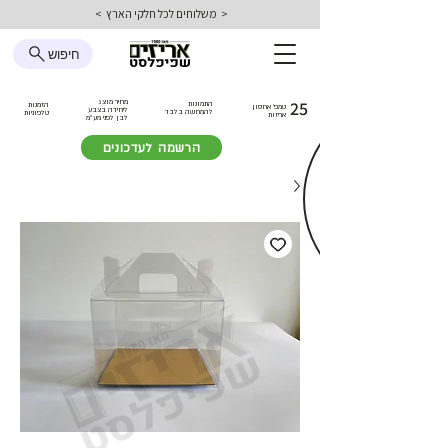
< משלוחים לכל חלקי הארץ >
חיפוש
25
מחיר מוצג
התמונות
הזמנות
טמפ׳ אחסון
ליחידה בצבע
להמחשה בלבד
טלפוניות
אריזות
לבן
לפני מע״מ
הרשמה לעדכונים