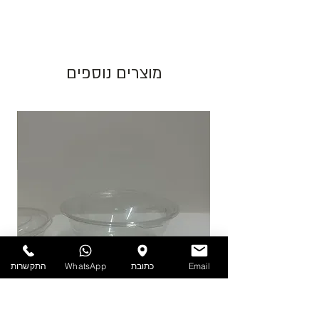
מחיר מוצג לאריזה בצבע לבן. בעת שינוי צבע
האריזה ישתנה המחיר בהתאם.
גוון צבע חום יכול להשתנות בין כל פס ייצור.
מוצרים נוספים
התמונות להמחשה בלבד!
יש לאחסן את המוצרים במקום מוצל ולא מעל
25 מעלות. אין אחריות על מוצרים הניזוקים
כתוצאה ממזג אויר, אחסון לקוי ולחות.
להזמנות חייגו 03-6820196 או השאירו פניה
באתר/וואטסאפ.
Email
כתובת
WhatsApp
התקשרות