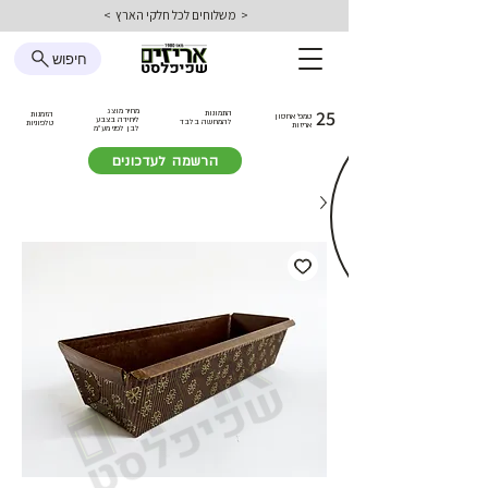
< משלוחים לכל חלקי הארץ >
חיפוש
25
מחיר מוצג
התמונות
הזמנות
טמפ׳ אחסון
ליחידה בצבע
להמחשה בלבד
טלפוניות
אריזות
לבן
לפני מע״מ
הרשמה לעדכונים