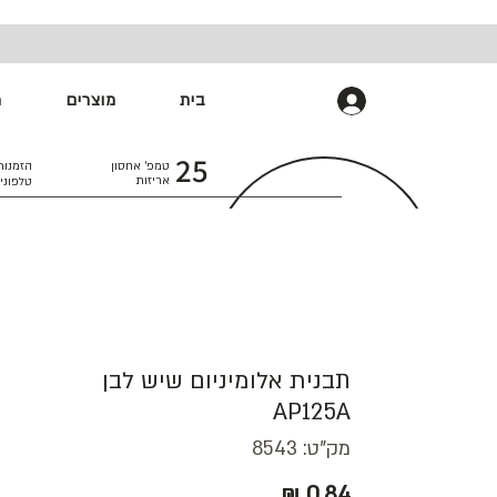
בית
מוצרים
מ
התחברות
25
טמפ׳ אחסון
הזמנות
אריזות
טלפוני
תבנית אלומיניום שיש לבן
AP125A
מק"ט: 8543
מחיר