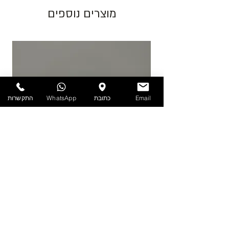
גוון צבע חום יכול להשתנות בין כל פס ייצור.
מוצרים נוספים
התמונות להמחשה בלבד!
יש לאחסן את המוצרים במקום מוצל ולא מעל
25 מעלות. אין אחריות על מוצרים הניזוקים
כתוצאה ממזג אויר, אחסון לקוי ולחות.
להזמנות חייגו 03-6820196 או השאירו פניה
Email
כתובת
WhatsApp
התקשרות
באתר/וואטסאפ.
PET - קערה עם מכסה 1.9 ליטר