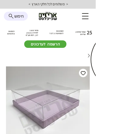
< משלוחים לכל חלקי הארץ >
חיפוש
25
מחיר מוצג
התמונות
הזמנות
טמפ׳ אחסון
ליחידה בצבע
להמחשה בלבד
טלפוניות
אריזות
לבן
לפני מע״מ
הרשמה לעדכונים