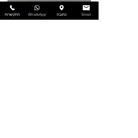
Email
כתובת
WhatsApp
התקשרות
PET - קערה עם מכסה 1.9 ליטר
מדיניות
הצהרת נגישות
תקנון אתר
הפרטיות
שאלות
נפוצות
צור קשר
ט.ל.ח