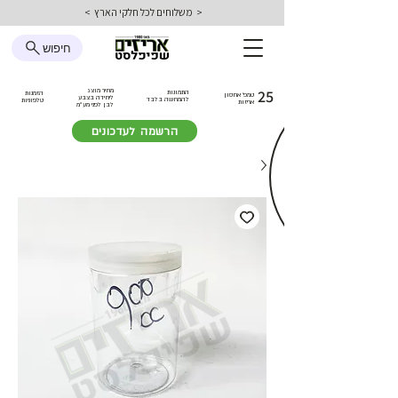
< משלוחים לכל חלקי הארץ >
חיפוש
25
מחיר מוצג
התמונות
הזמנות
טמפ׳ אחסון
ליחידה בצבע
להמחשה בלבד
טלפוניות
אריזות
לבן
לפני מע״מ
הרשמה לעדכונים