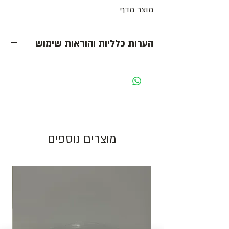
מוצר מדף
הערות כלליות והוראות שימוש
- כל המחירים הינם ליחידה לפני מע״מ -
מחיר מוצג לאריזה בצבע לבן. בעת שינוי צבע
האריזה ישתנה המחיר בהתאם.
גוון צבע חום יכול להשתנות בין כל פס ייצור.
מוצרים נוספים
התמונות להמחשה בלבד!
יש לאחסן את המוצרים במקום מוצל ולא מעל
25 מעלות. אין אחריות על מוצרים הניזוקים
כתוצאה ממזג אויר, אחסון לקוי ולחות.
להזמנות חייגו 03-6820196 או השאירו פניה
באתר/וואטסאפ.