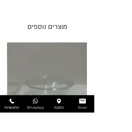
האריזה ישתנה המחיר בהתאם.
גוון צבע חום יכול להשתנות בין כל פס ייצור.
מוצרים נוספים
התמונות להמחשה בלבד!
יש לאחסן את המוצרים במקום מוצל ולא מעל
25 מעלות. אין אחריות על מוצרים הניזוקים
כתוצאה ממזג אויר, אחסון לקוי ולחות.
להזמנות חייגו 03-6820196 או השאירו פניה
באתר/וואטסאפ.
Email
כתובת
WhatsApp
התקשרות
PET - קערה עם מכסה 1.9 ליטר