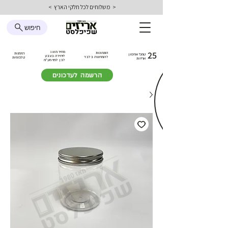
< משלוחים לכל חלקי הארץ >
חיפוש
25
מחיר מוצג
התמונות
הזמנות
טמפ׳ אחסון
ליחידה בצבע
להמחשה בלבד
טלפוניות
אריזות
לבן
לפני מע״מ
הרשמה לעדכונים