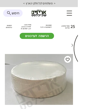
< משלוחים לכל חלקי הארץ >
חיפוש
25
מחיר מוצג
התמונות
הזמנות
טמפ׳ אחסון
ליחידה בצבע
להמחשה בלבד
טלפוניות
אריזות
לבן
לפני מע״מ
הרשמה לעדכונים