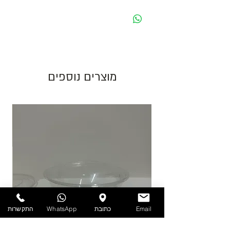
- כל המחירים הינם ליחידה לפני מע״מ -
מחיר מוצג לאריזה בצבע לבן. בעת שינוי צבע
האריזה ישתנה המחיר בהתאם.
גוון צבע חום יכול להשתנות בין כל פס ייצור.
מוצרים נוספים
התמונות להמחשה בלבד!
יש לאחסן את המוצרים במקום מוצל ולא מעל
25 מעלות. אין אחריות על מוצרים הניזוקים
כתוצאה ממזג אויר, אחסון לקוי ולחות.
להזמנות חייגו 03-6820196 או השאירו פניה
באתר/וואטסאפ.
Email
כתובת
WhatsApp
התקשרות