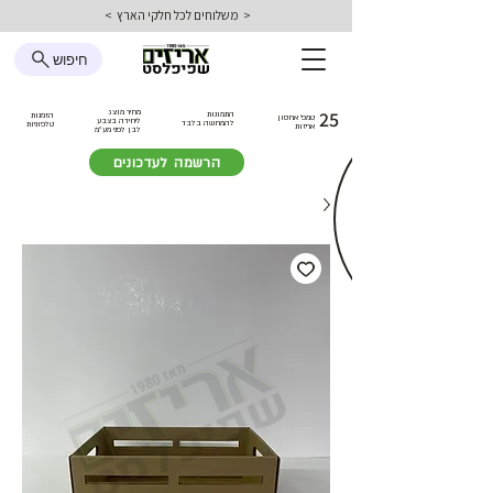
< משלוחים לכל חלקי הארץ >
חיפוש
25
מחיר מוצג
התמונות
הזמנות
טמפ׳ אחסון
ליחידה בצבע
להמחשה בלבד
טלפוניות
אריזות
לבן
לפני מע״מ
הרשמה לעדכונים