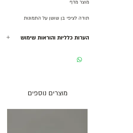
מוצר מדף
תודה לציפי בן שושן על התמונות
הערות כלליות והוראות שימוש
- כל המחירים הינם ליחידה לפני מע״מ -
מחיר מוצג לאריזה בצבע לבן. בעת שינוי צבע
האריזה ישתנה המחיר בהתאם.
גוון צבע חום יכול להשתנות בין כל פס ייצור.
מוצרים נוספים
התמונות להמחשה בלבד!
יש לאחסן את המוצרים במקום מוצל ולא מעל
25 מעלות. אין אחריות על מוצרים הניזוקים
כתוצאה ממזג אויר, אחסון לקוי ולחות.