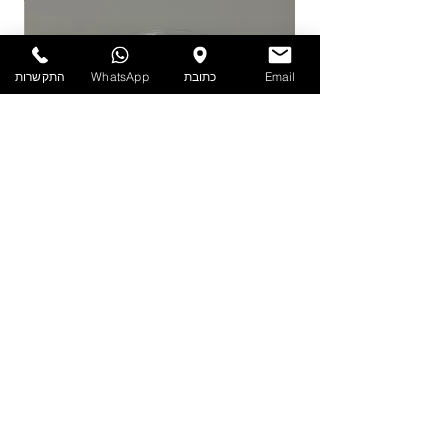
להזמנות חייגו 03-6820196 או השאירו פניה
באתר/וואטסאפ.
Email
כתובת
WhatsApp
התקשרות
PET - קערה עם מכסה 1.9 ליטר
מדיניות
הצהרת נגישות
תקנון אתר
הפרטיות
שאלות
נפוצות