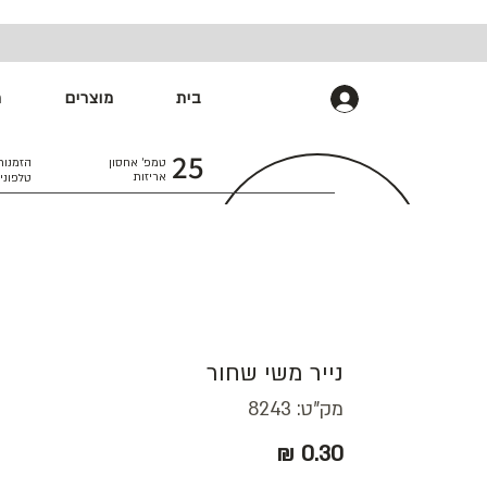
בית
מוצרים
מ
התחברות
25
טמפ׳ אחסון
הזמנות
אריזות
טלפוני
נייר משי שחור
מק"ט: 8243
מחיר