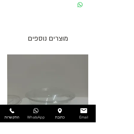
מחיר מוצג לאריזה בצבע לבן. בעת שינוי צבע
האריזה ישתנה המחיר בהתאם.
גוון צבע חום יכול להשתנות בין כל פס ייצור.
מוצרים נוספים
התמונות להמחשה בלבד!
יש לאחסן את המוצרים במקום מוצל ולא מעל
25 מעלות. אין אחריות על מוצרים הניזוקים
כתוצאה ממזג אויר, אחסון לקוי ולחות.
להזמנות חייגו 03-6820196 או השאירו פניה
באתר/וואטסאפ.
Email
כתובת
WhatsApp
התקשרות