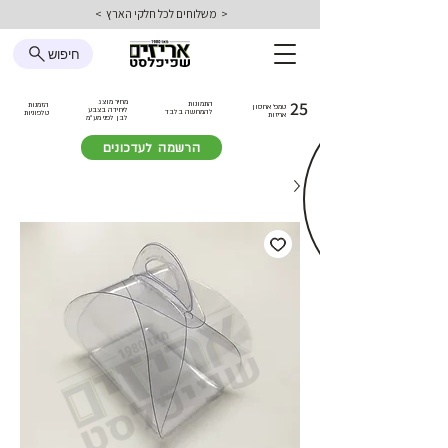
< משלוחים לכל חלקי הארץ >
חיפוש
25
מחיר מוצג
התמונות
הזמנות
טמפ׳ אחסון
ליחידה בצבע
להמחשה בלבד
טלפוניות
אריזות
לבן
לפני מע״מ
הרשמה לעדכונים