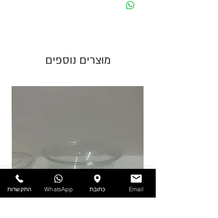
מחיר מוצג לאריזה בצבע לבן. בעת שינוי צבע
האריזה ישתנה המחיר בהתאם.
גוון צבע חום יכול להשתנות בין כל פס ייצור.
מוצרים נוספים
התמונות להמחשה בלבד!
יש לאחסן את המוצרים במקום מוצל ולא מעל
25 מעלות. אין אחריות על מוצרים הניזוקים
כתוצאה ממזג אויר, אחסון לקוי ולחות.
להזמנות חייגו 03-6820196 או השאירו פניה
באתר/וואטסאפ.
Email
כתובת
WhatsApp
התקשרות