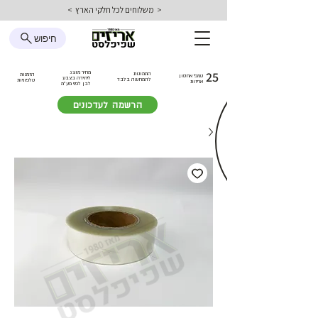
< משלוחים לכל חלקי הארץ >
חיפוש
25
מחיר מוצג
התמונות
הזמנות
טמפ׳ אחסון
ליחידה בצבע
להמחשה בלבד
טלפוניות
אריזות
לבן
לפני מע״מ
הרשמה לעדכונים