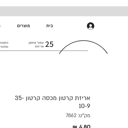
בית
מוצרים
מ
התחברות
25
טמפ׳ אחסון
הזמנות
אריזות
טלפוני
אריזת קרטון מכסה קרטון 35-
10-9
מק"ט: 7862
מחיר