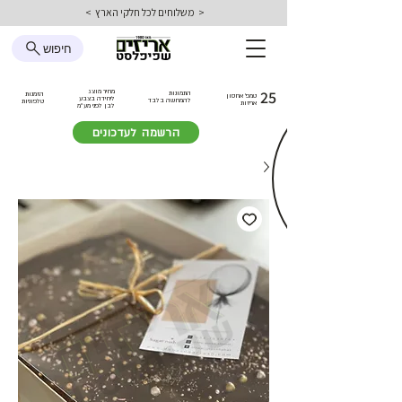
< משלוחים לכל חלקי הארץ >
חיפוש
25
מחיר מוצג
התמונות
הזמנות
טמפ׳ אחסון
ליחידה בצבע
להמחשה בלבד
טלפוניות
אריזות
לבן
לפני מע״מ
הרשמה לעדכונים