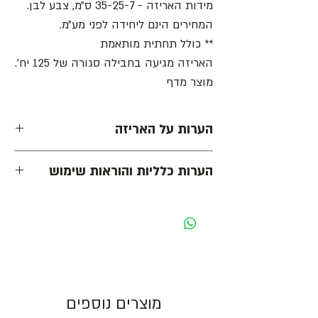
מידות האריזה - 35-25-7 ס״מ, צבע לבן.
המחירים הינם ליחידה לפני מע״מ.
** כולל תחתית מותאמת
האריזה מגיעה בחבילה סגורה של 125 יח׳.
מוצר מדף
הערות על האריזה
צבע חום עשוי להשתנות בין אריזה לאריזה
הערות כלליות והוראות שימוש
מפעם לפעם עקב שינויים בהרכב חומר הגלם.
אין התחייבות על התאמת הגוון של המכסה
- כל המחירים הינם ליחידה לפני מע״מ -
והתחתית.
מומלץ לא להשאיר אריזות ברכב סגור, בשמש
מחיר מוצג לאריזה בצבע לבן. בעת שינוי צבע
ובחום גבוה, דבר שיכול לפגוע באיכות הקרטון
האריזה ישתנה המחיר בהתאם.
והצבע ובחלקי ה PVC באריזות שיש.
גוון צבע חום יכול להשתנות בין כל פס ייצור.
מוצרים נוספים
התמונות להמחשה בלבד!