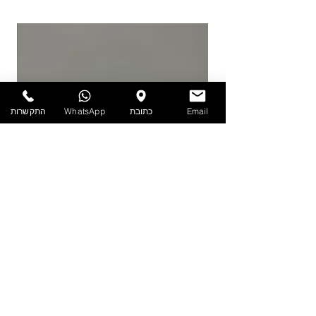
יש לאחסן את המוצרים במקום מוצל ולא מעל
25 מעלות. אין אחריות על מוצרים הניזוקים
כתוצאה ממזג אויר, אחסון לקוי ולחות.
להזמנות חייגו 03-6820196 או השאירו פניה
באתר/וואטסאפ.
Email
כתובת
WhatsApp
התקשרות
PET - קערה עם מכסה 1.9 ליטר