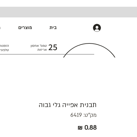
בית
מוצרים
מ
התחברות
25
טמפ׳ אחסון
הזמנות
אריזות
טלפוני
תבנית אפייה גלי גבוה
מק"ט: 6419
מחיר